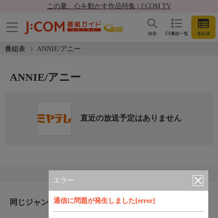
この夏、心を動かす作品特集 | J:COM TV
検索
CS番組一覧
番組表
番組表
ANNIE/アニー
ANNIE/アニー
直近の放送予定はありません
エラー
通信に問題が発生しました[error]
同じジャンルのおすすめ番組