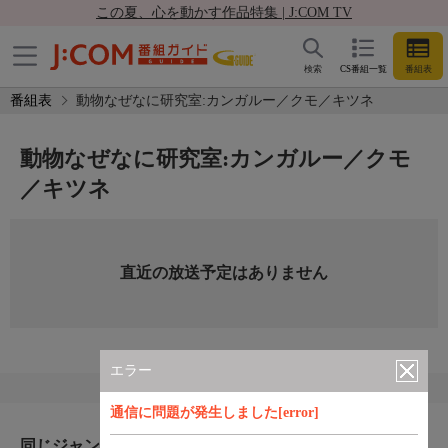
この夏、心を動かす作品特集 | J:COM TV
検索
CS番組一覧
番組表
番組表
動物なぜなに研究室:カンガルー／クモ／キツネ
動物なぜなに研究室:カンガルー／クモ
／キツネ
直近の放送予定はありません
エラー
通信に問題が発生しました[error]
同じジャンルのおすすめ番組