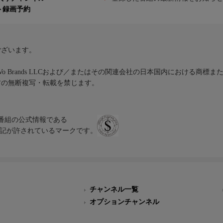
ト録画予約
ございます。
iVo Brands LLCおよび／またはその関連会社の日本国内における商標
材の無断複写・転載を禁じます。
、テレビ番組の公式情報である
スにのみ表記が許されているマークです。
チャンネル一覧
オプションチャンネル