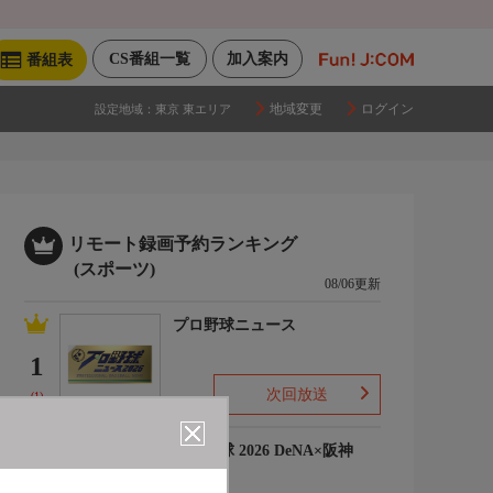
CS番組一覧
加入案内
番組表
地域変更
ログイン
設定地域：
東京 東エリア
リモート録画予約ランキング
(スポーツ)
08/06更新
プロ野球ニュース
1
次回放送
(1)
プロ野球 2026 DeNA×阪神
2