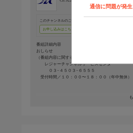
Ch.922
レジャーチャンネル
通信に問題が発生しま
このチャンネルのご視聴には、オプションチャンネル(有料
お申し込みはこちら
ご利用料金はこちら
番組詳細内容
おしらせ
（番組内容に関するお問い合わせは）
レジャーチャンネルサービスセンター
０３−４５０３−６５５５
受付時間／１０：００〜１８：００（年中無休）