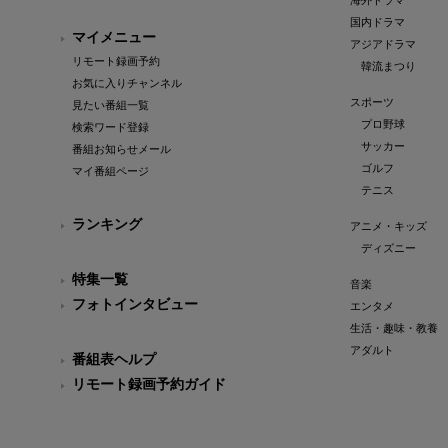
海外ドラマ
国内ドラマ
マイメニュー
アジアドラマ
リモート録画予約
韓流まつり
お気に入りチャンネル
スポーツ
見たい番組一覧
プロ野球
検索ワード登録
サッカー
番組お知らせメール
ゴルフ
マイ番組ページ
テニス
ランキング
アニメ・キッズ
ディズニー
特集一覧
音楽
フォトインタビュー
エンタメ
生活・趣味・教養
アダルト
番組表ヘルプ
リモート録画予約ガイド