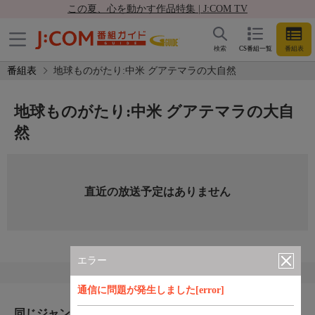
この夏、心を動かす作品特集 | J:COM TV
検索
CS番組一覧
番組表
番組表
地球ものがたり:中米 グアテマラの大自然
地球ものがたり:中米 グアテマラの大自
然
直近の放送予定はありません
エラー
通信に問題が発生しました[error]
同じジャンルのおすすめ番組