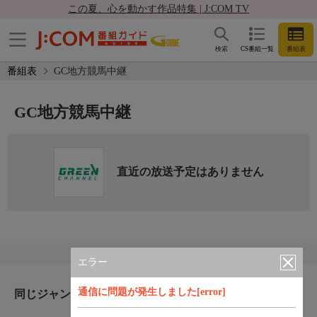
この夏、心を動かす作品特集 | J:COM TV
検索
CS番組一覧
番組表
番組表
GC地方競馬中継
GC地方競馬中継
直近の放送予定はありません
エラー
通信に問題が発生しました[error]
同じジャンルのおすすめ番組