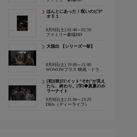
ほんとにあった！呪いのビデ
オ５１
8月8日(土) 01:40～02:50
ファミリー劇場HD
大脱出 【シリーズ一挙】
8月8日(土) 19:00～21:00
WOWOWプラス 映画・ドラ
マ・スポーツ・音楽
[初][映]IT/イット“それ”が見え
たら、終わり。[字]◆真夏のホ
ラーナイト
8月8日(土) 21:00～23:25
Dlife（ディーライフ）