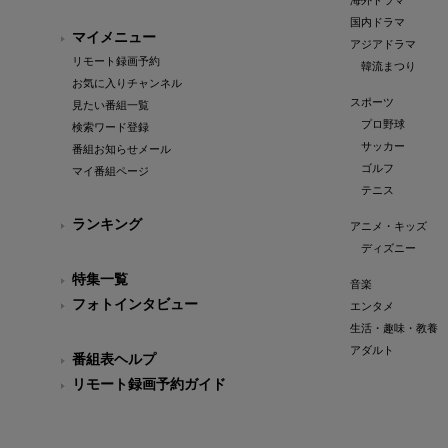
海外ドラマ
国内ドラマ
マイメニュー
アジアドラマ
リモート録画予約
韓流まつり
お気に入りチャンネル
スポーツ
見たい番組一覧
プロ野球
検索ワード登録
サッカー
番組お知らせメール
ゴルフ
マイ番組ページ
テニス
ランキング
アニメ・キッズ
ディズニー
特集一覧
音楽
フォトインタビュー
エンタメ
生活・趣味・教養
アダルト
番組表ヘルプ
リモート録画予約ガイド