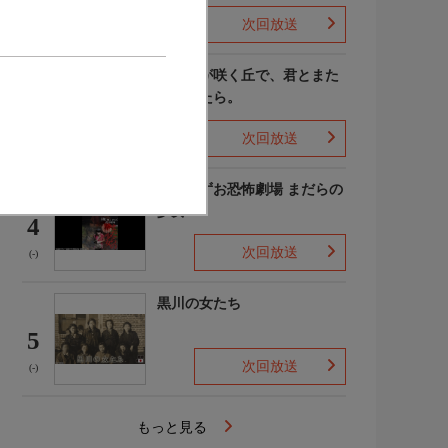
次回放送
(4)
あの花が咲く丘で、君とまた
出会えたら。
3
次回放送
(-)
楳図かずお恐怖劇場 まだらの
少女
4
次回放送
(-)
黒川の女たち
5
次回放送
(-)
もっと見る