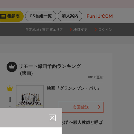
CS番組一覧
加入案内
番組表
地域変更
ログイン
設定地域：
東京 東エリア
リモート録画予約ランキング
(映画)
08/06更新
映画『グランメゾン・パリ』
1
次回放送
(-)
でっちあげ 〜殺人教師と呼ば
れた男
2