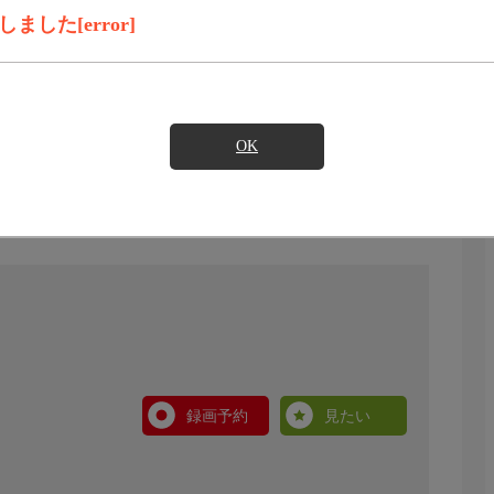
した[error]
OK
録画予約
見たい