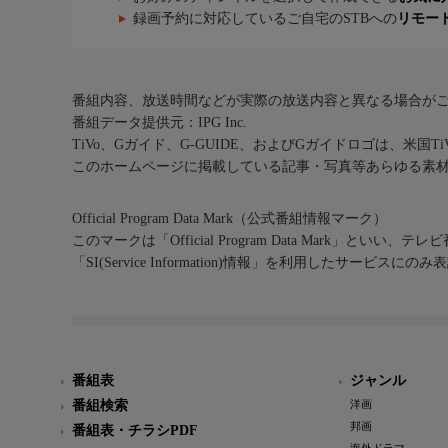
録画予約に対応しているご自宅のSTBへの
リモー
番組内容、放送時間などが実際の放送内容と異なる場合が
番組データ提供元：IPG Inc.
TiVo、Gガイド、G-GUIDE、およびGガイドロゴは、米国T
このホームページに掲載している記事・写真等あらゆる素
Official Program Data Mark（公式番組情報マーク）
このマークは「Official Program Data Mark」といい
「SI(Service Information)情報」を利用したサービ
番組表
ジャンル
番組検索
洋画
邦画
番組表・チラシPDF