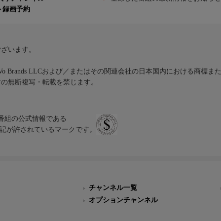
ト録画予約
ございます。
iVo Brands LLCおよび／またはその関連会社の日本国内における商標
材の無断複写・転載を禁じます。
、テレビ番組の公式情報である
スにのみ表記が許されているマークです。
チャンネル一覧
オプションチャンネル