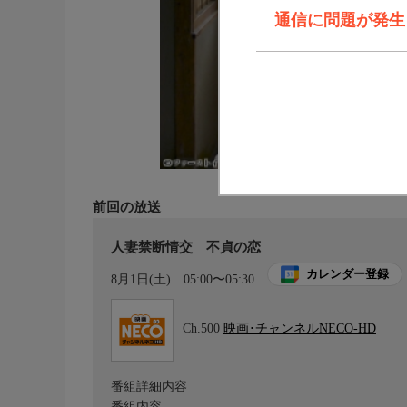
通信に問題が発生しま
前回の放送
人妻禁断情交 不貞の恋
カレンダー登録
8月1日(土)
05:00〜05:30
Ch.500
映画･チャンネルNECO-HD
番組詳細内容
番組内容