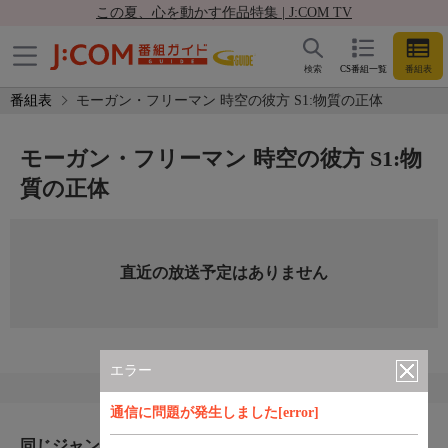
この夏、心を動かす作品特集 | J:COM TV
検索
CS番組一覧
番組表
番組表
モーガン・フリーマン 時空の彼方 S1:物質の正体
モーガン・フリーマン 時空の彼方 S1:物
質の正体
直近の放送予定はありません
エラー
通信に問題が発生しました[error]
同じジャンルのおすすめ番組