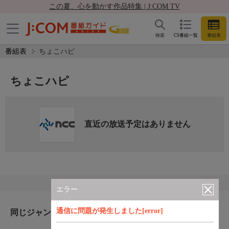
この夏、心を動かす作品特集 | J:COM TV
検索
CS番組一覧
番組表
番組表
ちょこハピ
ちょこハピ
直近の放送予定はありません
エラー
通信に問題が発生しました[error]
同じジャンルのおすすめ番組