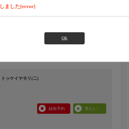
した[error]
OK
トッケイヤモリ(二)
録画予約
見たい