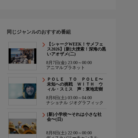
同じジャンルのおすすめ番組
【シャークWEEK！サメフェ
ス2026】[新]大捜索！深海の黒
いアオザメ(二)
8月7日(金) 23:00～00:00
アニマルプラネット
ＰＯＬＥ ＴＯ ＰＯＬＥ〜
未知への挑戦 ＷＩＴＨ ウ
ィル・スミス 声：東地宏樹
8月8日(土) 03:00～04:00
ナショナル ジオグラフィック
[新]小学校〜それは小さな社
会〜(日)
8月8日(土) 22:00～00:00
ディスカバリーチャンネル