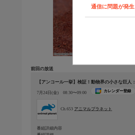
通信に問題が発生しま
前回の放送
【アンコール一挙】検証！動物界の小さな巨人：
カレンダー登録
7月24日(金)
08:30〜09:00
Ch.653
アニマルプラネット
番組詳細内容
番組詳細