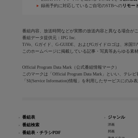
録画予約に対応しているご自宅のSTBへの
リモー
番組内容、放送時間などが実際の放送内容と異なる場合が
番組データ提供元：IPG Inc.
TiVo、Gガイド、G-GUIDE、およびGガイドロゴは、米国T
このホームページに掲載している記事・写真等あらゆる素
Official Program Data Mark（公式番組情報マーク）
このマークは「Official Program Data Mark」といい
「SI(Service Information)情報」を利用したサービ
番組表
ジャンル
番組検索
洋画
邦画
番組表・チラシPDF