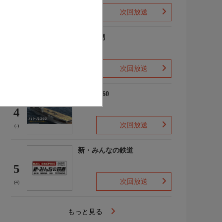
次回放送
(2)
ザ・森男
3
次回放送
(-)
バトル360
4
次回放送
(-)
新・みんなの鉄道
5
次回放送
(4)
もっと見る