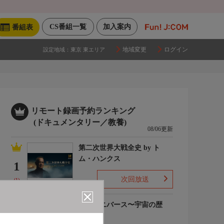
CS番組一覧
加入案内
番組表
地域変更
ログイン
設定地域：
東京 東エリア
リモート録画予約ランキング
(ドキュメンタリー／教養)
08/06更新
第二次世界大戦全史 by ト
ム・ハンクス
1
次回放送
(1)
ザ・ユニバース〜宇宙の歴
史〜S6
2