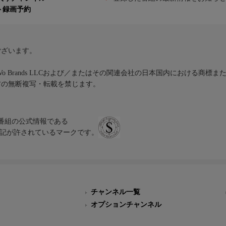
ト録画予約
ございます。
iVo Brands LLCおよび／またはその関連会社の日本国内における商標
材の無断複写・転載を禁じます。
、テレビ番組の公式情報である
スにのみ表記が許されているマークです。
チャンネル一覧
オプションチャンネル