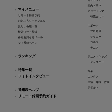
海外ドラマ
国内ドラマ
マイメニュー
アジアドラマ
リモート録画予約
韓流まつり
お気に入りチャンネル
スポーツ
見たい番組一覧
プロ野球
検索ワード登録
サッカー
番組お知らせメール
ゴルフ
マイ番組ページ
テニス
ランキング
アニメ・キッズ
ディズニー
特集一覧
音楽
フォトインタビュー
エンタメ
生活・趣味・教養
アダルト
番組表ヘルプ
リモート録画予約ガイド