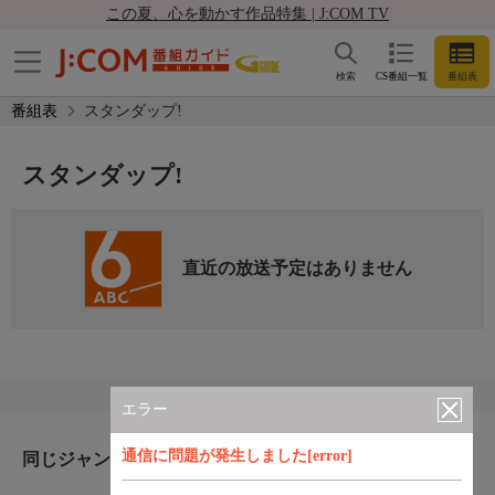
この夏、心を動かす作品特集 | J:COM TV
検索
CS番組一覧
番組表
番組表
スタンダップ!
スタンダップ!
直近の放送予定はありません
エラー
通信に問題が発生しました[error]
同じジャンルのおすすめ番組