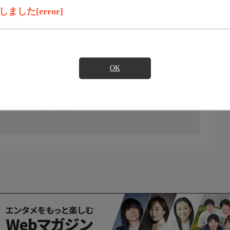
した[error]
OK
の放送予定はありません