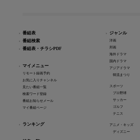
番組表
ジャンル
番組検索
洋画
邦画
番組表・チラシPDF
海外ドラマ
国内ドラマ
マイメニュー
アジアドラマ
リモート録画予約
韓流まつり
お気に入りチャンネル
スポーツ
見たい番組一覧
プロ野球
検索ワード登録
サッカー
番組お知らせメール
ゴルフ
マイ番組ページ
テニス
ランキング
アニメ・キッズ
ディズニー