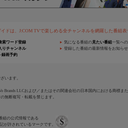
組ガイドは、J:COM TVで楽しめる全チャンネルを網羅した番組
検索ワード登録
気になる番組の
見たい番組
一覧への
入りチャンネル
登録した番組の最新情報をお知らせ
ト録画予約
ございます。
iVo Brands LLCおよび／またはその関連会社の日本国内における商標
材の無断複写・転載を禁じます。
、テレビ番組の公式情報である
スにのみ表記が許されているマークです。