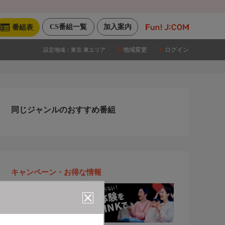
CS番組一覧
加入案内
番組表
地域変更
ログイン
設定地域：
東京 東エリア
同じジャンルのおすすめ番組
キャンペーン・お得な情報