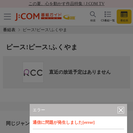
この夏、心を動かす作品特集 | J:COM TV
検索
CS番組一覧
番組表
番組表
ピース!ピース!ふくやま
ピース!ピース!ふくやま
直近の放送予定はありません
エラー
通信に問題が発生しました[error]
同じジャンルのおすすめ番組