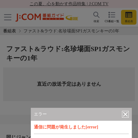
この夏、心を動かす作品特集 | J:COM TV
検索
CS番組一覧
番組表
番組表
ファスト&ラウド:名珍場面SP1ガスモンキーの1年
ファスト&ラウド:名珍場面SP1ガスモン
キーの1年
直近の放送予定はありません
エラー
通信に問題が発生しました[error]
同じジャンルのおすすめ番組