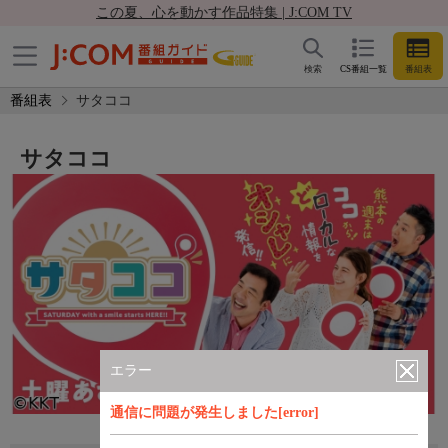
この夏、心を動かす作品特集 | J:COM TV
検索
CS番組一覧
番組表
番組表
サタココ
サタココ
エラー
通信に問題が発生しました[error]