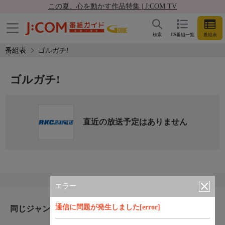
この夏、心を動かす作品特集 | J:COM TV
検索
CS番組一覧
番組表
番組表
ゴルガチ!
ゴルガチ!
直近の放送予定はありません
エラー
通信に問題が発生しました[error]
同じジャンルのおすすめ番組