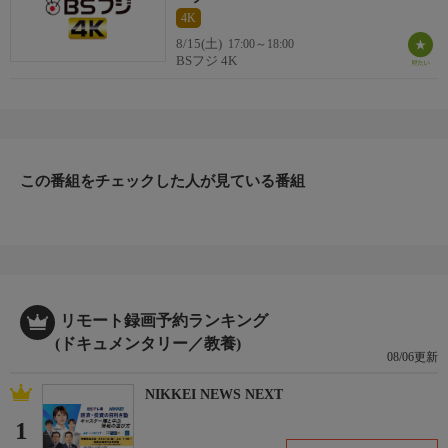
4K
宮里聖志プロがアマチュアゴルファーの悩みに優しく向き合い、
父から伝承する宮里メソッドを基に、ゴルファーみんなに共通す
8/15(土)
17:00～18:00
BSフジ 4K
る悩みの解消ポイントを伝える
出演者
ナビゲーター：深堀圭一郎（プロゴルファー）、紺野ゆり（モデ
ル）、CROSS DREAM：千葉百音（フィギュアスケート）＃１、
CROSS DOCUMENTRY：杉谷拳士（元プロ野球選手）、ゴルフ
この番組をチェックした人が見ている番組
宮里流：宮里聖志（プロゴルファー）、他
お知らせ
CROSSOVER公式HPはこちら
https://www.crossover-sports.com/
リモート録画予約ランキング
公式Xアカウント
(ドキュメンタリー／教養)
@Crossover_bs
08/06更新
NIKKEI NEWS NEXT
おしらせ
＊この番組はＨＤ放送からのアップコンバートです。
1