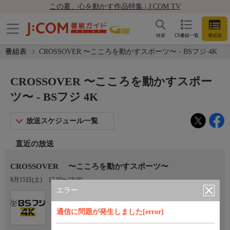
この夏、心を動かす作品特集 | J:COM TV
検索
CS番組一覧
番組表
番組表
CROSSOVER 〜こころを動かすスポーツ〜 - BSフジ 4K
CROSSOVER 〜こころを動かすスポー
ツ〜 - BSフジ 4K
放送スケジュール一覧
直近の放送
CROSSOVER 〜こころを動かすスポーツ〜
8月15日(土)
17:00〜18:00
エラー
Ch.181
BSフジ 4K
通信に問題が発生しました[error]