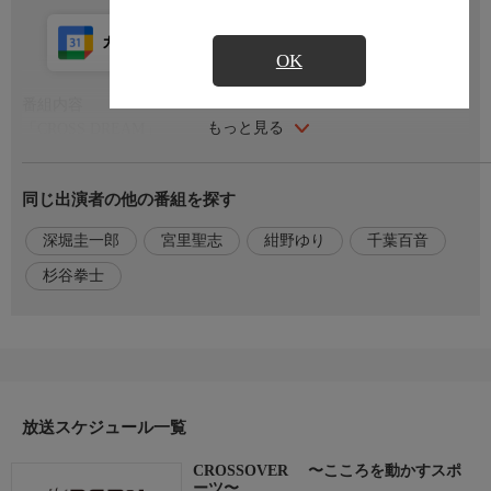
カレンダー登録
アプリ視聴
放送前
OK
番組内容
もっと見る
「CROSS DREAM」
かつて憧れを抱いて通った場へ――
今度は“憧れの存在”として、アスリートが帰ってくる。教室やグ
同じ出演者の他の番組を探す
ラウンドで、次世代アスリートたちに技術や想いを伝え、夢を体
現した者と、夢を見始めた者が交わる様を描くドキュメンタリー
深堀圭一郎
宮里聖志
紺野ゆり
千葉百音
「CROSS DOCUMENTARY」
杉谷拳士
アスリートや様々な方面からスポーツを支える人は、同じ方向に
向かって、自らに課題を課し、その課題を乗り越える挑戦を日々
続けている。
番組内容２
このコーナーでは、「今、あなたが挑戦していることは?」とい
放送スケジュール一覧
う問いを軸に、“現在進行形の挑戦”に密着
CROSSOVER 〜こころを動かすスポ
ーツ〜
ゴルフ宮里流 〜悩み解消メソッド〜