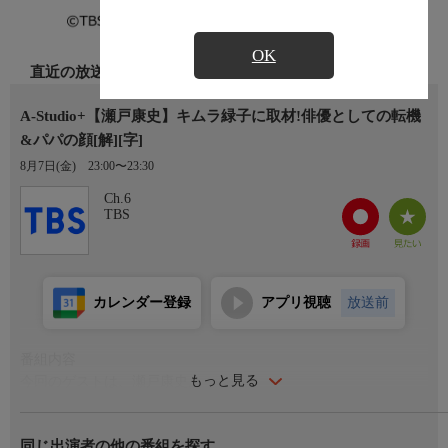
OK
直近の放送
A-Studio+【瀬戸康史】キムラ緑子に取材!俳優としての転機
&パパの顔[解][字]
8月7日(金)
23:00〜23:30
Ch.6
TBS
カレンダー登録
アプリ視聴
放送前
番組内容
もっと見る
今回のゲストは、瀬戸康史。
MCの笑福亭鶴瓶は、NHK『グレーテルのかまど』で共演中の俳
優・キムラ緑子を取材!!誕生日に瀬戸がプレゼントしたという、
同じ出演者の他の番組を探す
キムラの愛猫を描いたイラストを公開!特徴を見事に捉えた作品