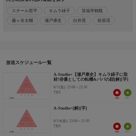
かと思いきや…まさかの真実が明らかに!長年の共演で培われた
スチール哲平
キムラ緑子
笑福亭鶴瓶
信頼関係や、キムラが瀬戸の演技や人柄を絶賛する様子にも注
目。
藤ヶ谷太輔
瀬戸康史
白井晃
前原滉
番組内容2
MCの藤ヶ谷太輔は、プライベートでも親交の深い俳優・スチー
ル哲平と前原滉を取材!!連続テレビ小説『まんぷく』での共演を
きっかけに瀬戸と親しくなった2人からは「おもちゃで夢中にな
って遊んでいた!?」など、瀬戸の意外な一面が明かされる!
放送スケジュール一覧
さらに、取材はスチール哲平が経営するやきとり店で実施。瀬戸
が必ず注文するというメニューを紹介していたはずが…スタジオ
A-Studio+【瀬戸康史】キムラ緑子に取
材!俳優としての転機&パパの顔[解][字]
では瀬戸から思わずツッコミが飛ぶ場面も!
8/7(金)
23:00～23:30
TBS
番組内容3
鶴瓶は、11月15日から上演される舞台『キュー』の演出家・白井
晃にも取材!!瀬戸は、白井が自身の俳優人生の転機となった特別
A-Studio+[解][字]
な存在であることを語り、スタジオでは白井から贈られた言葉に
感銘を受ける一幕も。
8/14(金)
23:00～23:30
TBS
また、夫婦で共作したというイラストも紹介。パパとしての一面
をはじめ、仕事もプライベートも充実した日々を送る瀬戸康史の