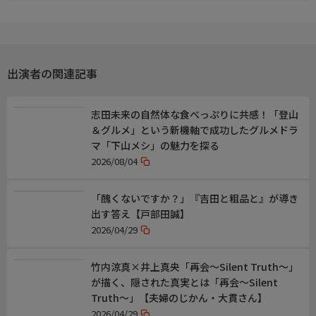
素顔に迫る30分。お見逃しなく!
出演者
【MC】
出演者の関連記事
笑福亭鶴瓶
藤ヶ谷太輔
【ゲスト】
志田未来の自然体な食べっぷりに共感！「登山
瀬戸康史
＆グルメ」という新機軸で成功したグルメドラ
マ「下山メシ」の魅力を探る
公式ページ
2026/08/04
◇番組HP
http://www.tbs.co.jp/A-Studio/
◇X(旧:Twitter)
「醜くないですか？」『吉田と粗品と』が導き
@a_studio_tbs
出す答え【戸部田誠】
https://twitter.com/a_studio_tbs
2026/04/29
◇instagram
https://www.instagram.com/astudio_tbs/
竹内涼真×井上真央「再会～Silent Truth～」
が描く、隠された真実とは「再会～Silent
Truth～」【夫婦のじかん・大貫さん】
制作
2026/04/29