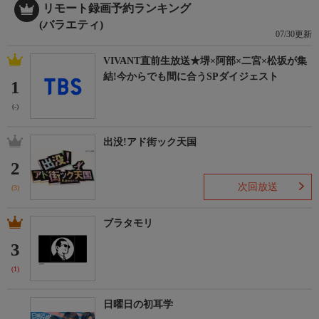
リモート録画予約ランキング
(バラエティ)
07/30更新
VIVANT直前生放送★堺×阿部×二宮×松坂が集
結!今からでも間に合うSPダイジェスト
1
(-)
出没!アド街ック天国
2
次回放送
(3)
ブラタモリ
3
(1)
日曜日の初耳学