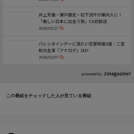
TBSテレビ
井上芳雄・瀬戸康史・松下洸平が案内人に！
「美しい日本に出会う旅」CS初放送
おことわり
2026/02/27
番組の内容と放送時間は変更になる場合があります。
バレンタインデーに見たい恋愛映画3選｜二宮
和也主演『アナログ』ほか
2026/02/07
J:magazine!
powered by
この番組をチェックした人が見ている番組