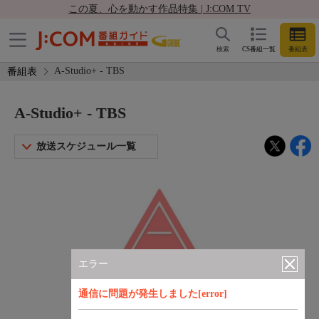
この夏、心を動かす作品特集 | J:COM TV
検索
CS番組一覧
番組表
A-Studio+ - TBS
番組表
A-Studio+ - TBS
放送スケジュール一覧
エラー
通信に問題が発生しました[error]