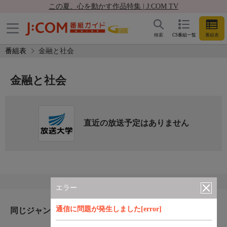
この夏、心を動かす作品特集 | J:COM TV
検索
CS番組一覧
番組表
番組表
金融と社会
金融と社会
直近の放送予定はありません
エラー
通信に問題が発生しました[error]
同じジャンルのおすすめ番組