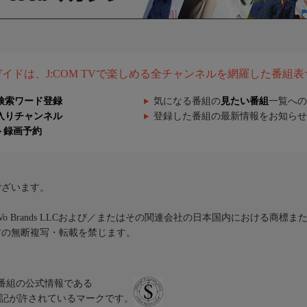
組ガイドは、J:COM TVで楽しめる全チャンネルを網羅した番組
検索ワード登録
気になる番組の
見たい番組
一覧への
入りチャンネル
登録した番組の最新情報をお知らせ
ト録画予約
ございます。
iVo Brands LLCおよび／またはその関連会社の日本国内における商標
材の無断複写・転載を禁じます。
、テレビ番組の公式情報である
スにのみ表記が許されているマークです。