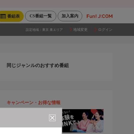
CS番組一覧
加入案内
番組表
地域変更
ログイン
設定地域：
東京 東エリア
同じジャンルのおすすめ番組
キャンペーン・お得な情報