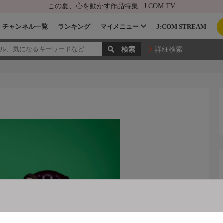
この夏、心を動かす作品特集 | J:COM TV
チャンネル一覧
ランキング
マイメニュー
J:COM STREAM
詳細検索