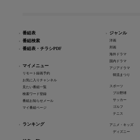
番組表
ジャンル
番組検索
洋画
邦画
番組表・チラシPDF
海外ドラマ
国内ドラマ
マイメニュー
アジアドラマ
リモート録画予約
韓流まつり
お気に入りチャンネル
スポーツ
見たい番組一覧
プロ野球
検索ワード登録
サッカー
番組お知らせメール
ゴルフ
マイ番組ページ
テニス
ランキング
アニメ・キッズ
ディズニー