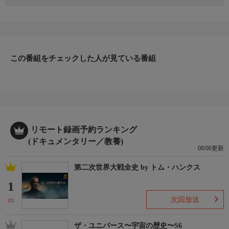
チームはタイにやってきた。ここで戦車のように頑丈なカブトム
シをテストするのだ。もしカブトムシがもっと大きかったら、こ
の虫に勝てる生物はいなかったかもしれない。チームがテストし
たところ、驚くべき真実が明らかに。もしかするとカブトムシは
地球上で最も強い生物かもしれない。
この番組をチェックした人が見ている番組
リモート録画予約ランキング
(ドキュメンタリー／教養)
08/06更新
第二次世界大戦全史 by トム・ハンクス
1
次回放送
(1)
ザ・ユニバース〜宇宙の歴史〜S6