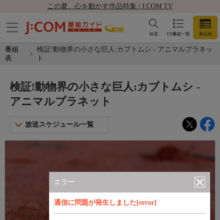
この夏、心を動かす作品特集 | J:COM TV
検索
CS番組一覧
番組表
番組
検証!動物界の小さな巨人:カブトムシ - アニマルプラネッ
表
ト
検証!動物界の小さな巨人:カブトムシ -
アニマルプラネット
放送スケジュール一覧
エラー
通信に問題が発生しました[error]