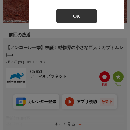
OK
前回の放送
【アンコール一挙】検証！動物界の小さな巨人：カブトムシ
(二)
7月23日(木)
09:00〜09:30
Ch.653
アニマルプラネット
カレンダー登録
アプリ視聴
放送中
番組詳細内容
もっと見る
番組詳細