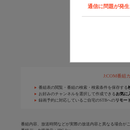
通信に問題が発生しま
J:COM番
番組表の閲覧・番組の検索・検索条件を保存する
お好みのチャンネルを選択して作成できる
お気に
録画予約に対応しているご自宅のSTBへの
リモー
番組内容、放送時間などが実際の放送内容と異なる場合が