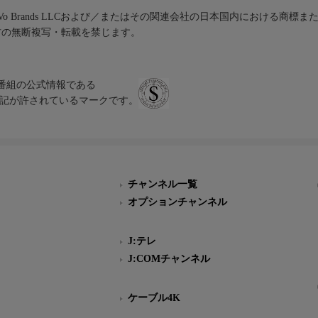
iVo Brands LLCおよび／またはその関連会社の日本国内における商標
材の無断複写・転載を禁じます。
、テレビ番組の公式情報である
スにのみ表記が許されているマークです。
チャンネル一覧
オプションチャンネル
J:テレ
J:COMチャンネル
ケーブル4K