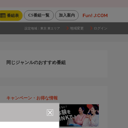
CS番組一覧
加入案内
番組表
地域変更
ログイン
設定地域：
東京 東エリア
同じジャンルのおすすめ番組
キャンペーン・お得な情報