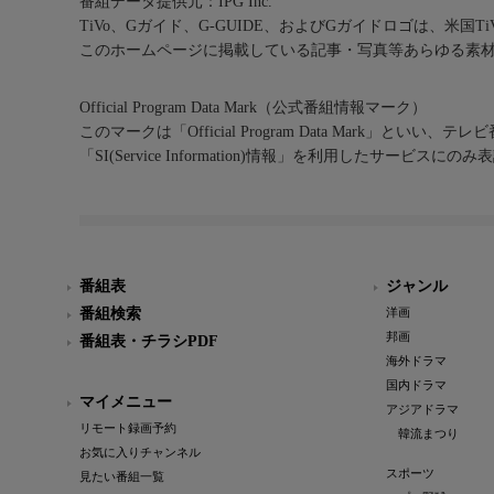
番組データ提供元：IPG Inc.
TiVo、Gガイド、G-GUIDE、およびGガイドロゴは、米国T
このホームページに掲載している記事・写真等あらゆる素
Official Program Data Mark（公式番組情報マーク）
このマークは「Official Program Data Mark」といい
「SI(Service Information)情報」を利用したサービ
番組表
ジャンル
番組検索
洋画
邦画
番組表・チラシPDF
海外ドラマ
国内ドラマ
マイメニュー
アジアドラマ
リモート録画予約
韓流まつり
お気に入りチャンネル
スポーツ
見たい番組一覧