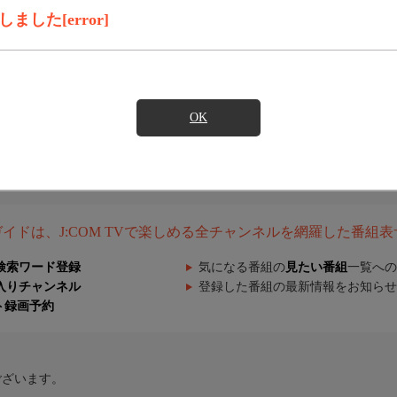
した[error]
OK
組ガイドは、J:COM TVで楽しめる全チャンネルを網羅した番組
検索ワード登録
気になる番組の
見たい番組
一覧への
入りチャンネル
登録した番組の最新情報をお知らせ
ト録画予約
ございます。