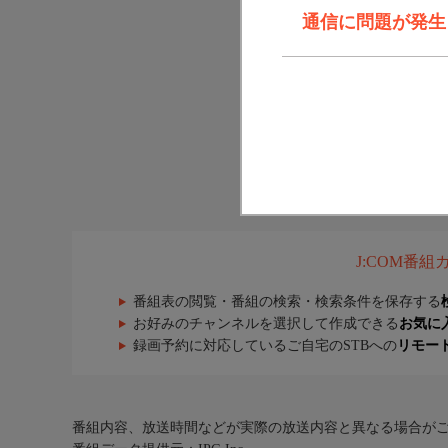
通信に問題が発生しま
J:COM番
番組表の閲覧・番組の検索・検索条件を保存する
お好みのチャンネルを選択して作成できる
お気に
録画予約に対応しているご自宅のSTBへの
リモー
番組内容、放送時間などが実際の放送内容と異なる場合が