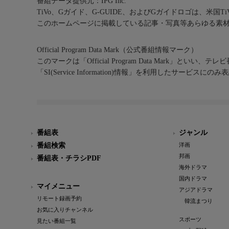
番組データ提供元：IPG Inc.
TiVo、Gガイド、G-GUIDE、およびGガイドロゴは、米国T
このホームページに掲載している記事・写真等あらゆる素
Official Program Data Mark（公式番組情報マーク）
このマークは「Official Program Data Mark」といい
「SI(Service Information)情報」を利用したサービ
番組表
ジャンル
番組検索
洋画
邦画
番組表・チラシPDF
海外ドラマ
国内ドラマ
マイメニュー
アジアドラマ
リモート録画予約
韓流まつり
お気に入りチャンネル
スポーツ
見たい番組一覧