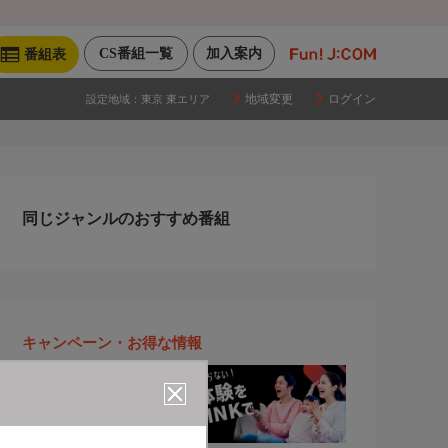
CS番組一覧
加入案内
番組表
地域変更
ログイン
設定地域：
東京 東エリア
同じジャンルのおすすめ番組
キャンペーン・お得な情報