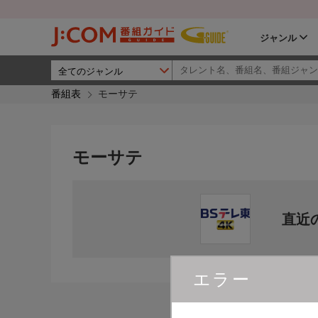
ジャンル
番組表
モーサテ
モーサテ
直近
エラー