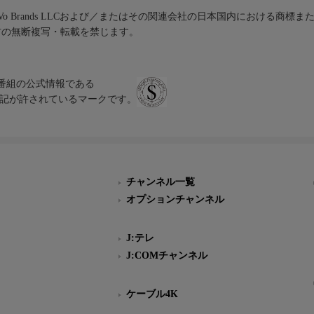
iVo Brands LLCおよび／またはその関連会社の日本国内における商標
材の無断複写・転載を禁じます。
、テレビ番組の公式情報である
スにのみ表記が許されているマークです。
チャンネル一覧
オプションチャンネル
J:テレ
J:COMチャンネル
ケーブル4K