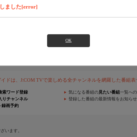
した[error]
OK
組ガイドは、J:COM TVで楽しめる全チャンネルを網羅した番組
検索ワード登録
気になる番組の
見たい番組
一覧への
入りチャンネル
登録した番組の最新情報をお知らせ
ト録画予約
ございます。