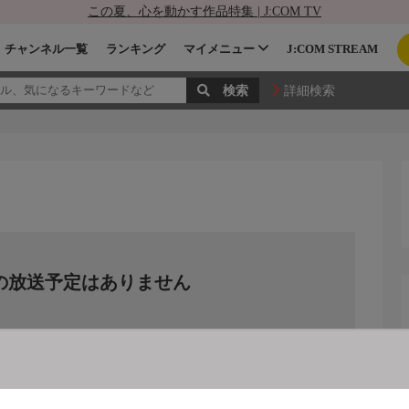
この夏、心を動かす作品特集 | J:COM TV
チャンネル一覧
ランキング
マイメニュー
J:COM STREAM
詳細検索
の放送予定はありません