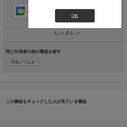
カレンダー登録
アプリ視聴
放送中
OK
おしらせ
もっと見る
番組内容
同じ出演者の他の番組を探す
第１回目は「鮮やかなカラダ」がテーマ。１）繊細な美しさを持
つニッポンバラタナゴ ２）鮮やかな婚姻色を持つオイカワのオ
中島ノブユキ
ス ３）水彩画のような色合いの腹部を持つカワヨシノボリ
出演者
原作・脚本
この番組をチェックした人が見ている番組
監督・演出