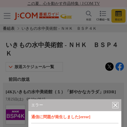
この夏、心を動かす作品特集 | J:COM TV
検索
CS番組一覧
番組表
番組表
いきもの水中美術館 - ＮＨＫ ＢＳＰ４Ｋ
いきもの水中美術館 - ＮＨＫ ＢＳＰ４
Ｋ
放送スケジュール一覧
前回の放送
[4K]いきもの水中美術館（１）「鮮やかなカラダ」[HDR]
7月25日(土)
08:10〜08:15
エラー
Ch.101
ＮＨＫ ＢＳＰ４Ｋ
通信に問題が発生しました[error]