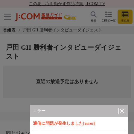
この夏、心を動かす作品特集 | J:COM TV
検索
CS番組一覧
番組表
番組表
戸田 GII 勝利者インタビューダイジェスト
戸田 GII 勝利者インタビューダイジェ
スト
直近の放送予定はありません
エラー
通信に問題が発生しました[error]
同じジャンルのおすすめ番組