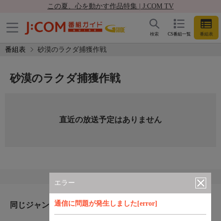
この夏、心を動かす作品特集 | J:COM TV
検索
CS番組一覧
番組表
番組表
砂漠のラクダ捕獲作戦
砂漠のラクダ捕獲作戦
直近の放送予定はありません
エラー
通信に問題が発生しました[error]
同じジャンルのおすすめ番組