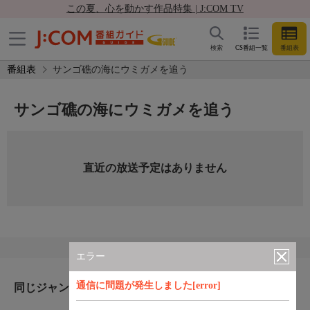
この夏、心を動かす作品特集 | J:COM TV
検索
CS番組一覧
番組表
番組表
サンゴ礁の海にウミガメを追う
サンゴ礁の海にウミガメを追う
直近の放送予定はありません
エラー
通信に問題が発生しました[error]
同じジャンルのおすすめ番組