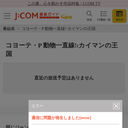
この夏、心を動かす作品特集 | J:COM TV
検索
CS番組一覧
番組表
番組表
コヨーテ・P 動物一直線!:カイマンの王国
コヨーテ・P 動物一直線!:カイマンの王
国
直近の放送予定はありません
エラー
通信に問題が発生しました[error]
同じジャンルのおすすめ番組