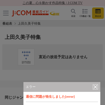
この夏、心を動かす作品特集 | J:COM TV
検索
CS番組一覧
番組表
番組表
上田久美子特集
上田久美子特集
直近の放送予定はありません
エラー
通信に問題が発生しました[error]
同じジャンルのおすすめ番組