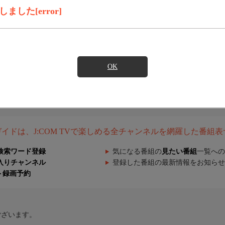
した[error]
OK
組ガイドは、J:COM TVで楽しめる全チャンネルを網羅した番組
検索ワード登録
気になる番組の
見たい番組
一覧への
入りチャンネル
登録した番組の最新情報をお知らせ
ト録画予約
ございます。