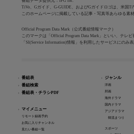
番組データ提供元：IPG Inc.
TiVo、Gガイド、G-GUIDE、およびGガイドロゴは、米国T
このホームページに掲載している記事・写真等あらゆる素
Official Program Data Mark（公式番組情報マーク）
このマークは「Official Program Data Mark」といい
「SI(Service Information)情報」を利用したサービ
番組表
ジャンル
番組検索
洋画
邦画
番組表・チラシPDF
海外ドラマ
国内ドラマ
マイメニュー
アジアドラマ
リモート録画予約
韓流まつり
お気に入りチャンネル
スポーツ
見たい番組一覧