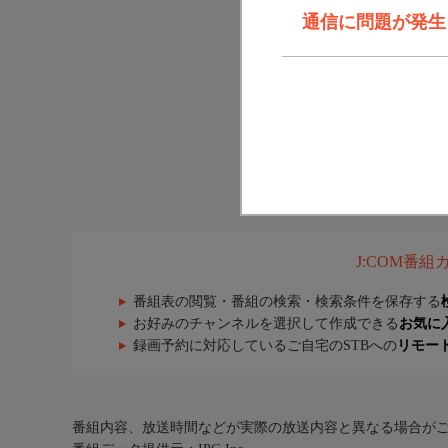
通信に問題が発生しま
J:COM番
番組表の閲覧・番組の検索・検索条件を保存する
お好みのチャンネルを選択して作成できる
お気に
録画予約に対応しているご自宅のSTBへの
リモー
番組内容、放送時間などが実際の放送内容と異なる場合が