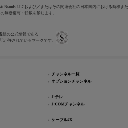
iVo Brands LLCおよび／またはその関連会社の日本国内における商標
材の無断複写・転載を禁じます。
、テレビ番組の公式情報である
スにのみ表記が許されているマークです。
チャンネル一覧
オプションチャンネル
J:テレ
J:COMチャンネル
ケーブル4K