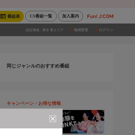
CS番組一覧
加入案内
番組表
地域変更
ログイン
設定地域：
東京 東エリア
同じジャンルのおすすめ番組
キャンペーン・お得な情報