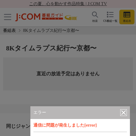
この夏、心を動かす作品特集 | J:COM TV
検索
CS番組一覧
番組表
番組表
8Kタイムラプス紀行〜京都〜
8Kタイムラプス紀行〜京都〜
直近の放送予定はありません
エラー
通信に問題が発生しました[error]
同じジャンルのおすすめ番組