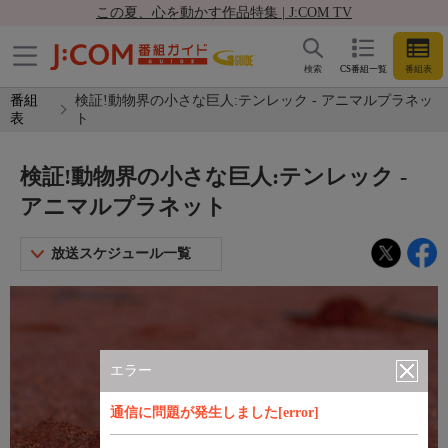
この夏、心を動かす作品特集 | J:COM TV
検索
CS番組一覧
番組表
番組
検証!動物界の小さな巨人:テンレック - アニマルプラネッ
表
ト
検証!動物界の小さな巨人:テンレック -
アニマルプラネット
放送スケジュール一覧
エラー
通信に問題が発生しました[error]