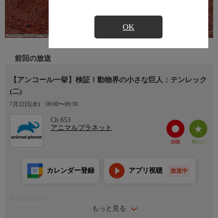
OK
前回の放送
【アンコール一挙】検証！動物界の小さな巨人：テンレック
(二)
7月22日(水)
09:00〜09:30
Ch.653
アニマルプラネット
カレンダー登録
アプリ視聴
放送中
番組詳細内容
もっと見る
番組詳細