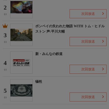
2
次回放送
(-)
ポンペイの失われた物語 WITH トム・ヒドル
ストン 声:平川大輔
3
次回放送
(-)
新・みんなの鉄道
4
次回放送
(-)
犠牲
5
次回放送
(-)