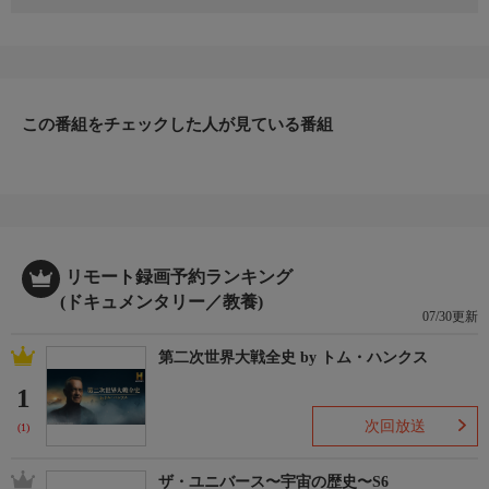
チームはマダカスカルの森を捜索していた。ようやく見つけたの
は、テンレック。非常に鋭い感覚と防衛術をもつ動物だ。チーム
はこのスーパーコンピュータのような動物をテスト。その恐ろし
い生態が明らかに。
この番組をチェックした人が見ている番組
リモート録画予約ランキング
(ドキュメンタリー／教養)
07/30更新
第二次世界大戦全史 by トム・ハンクス
1
次回放送
(1)
ザ・ユニバース〜宇宙の歴史〜S6