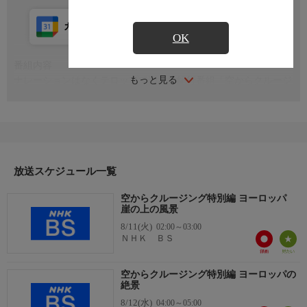
カレンダー登録
アプリ視聴
放送前
OK
番組内容
もっと見る
ナレーションはなくテロップで楽しむ紀行番組「空からクルージ
ング」、今回はイタリアの崖の上の街、チヴィタ・ディ・バニョ
レージョから始まる“ヨーロッパ 崖の上の風景”。ギリシャ北部の
ヴラデトの階段は1200段、40のカーブ!フランスでは崖からマリ
アが見守る姿。ポルトガルのマルバオンは見晴らし良い崖に築か
れた要塞の城、今や見晴らしが人気で音楽祭が開かれる村。雲海
に浮かぶモトヴン（クロアチア）は幻想的。
放送スケジュール一覧
空からクルージング特別編 ヨーロッパ
崖の上の風景
8/11(火)
02:00～03:00
ＮＨＫ ＢＳ
空からクルージング特別編 ヨーロッパの
絶景
8/12(水)
04:00～05:00