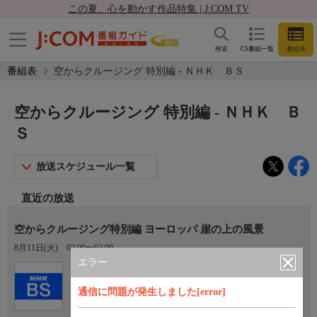
この夏、心を動かす作品特集 | J:COM TV
検索
CS番組一覧
番組表
番組表
空からクルージング 特別編 - ＮＨＫ ＢＳ
空からクルージング 特別編 - ＮＨＫ Ｂ
Ｓ
放送スケジュール一覧
直近の放送
空からクルージング特別編 ヨーロッパ 崖の上の風景
8月11日(火)
02:00〜03:00
エラー
Ch.101
ＮＨＫ ＢＳ
通信に問題が発生しました[error]