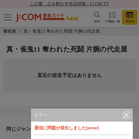
この夏、心を動かす作品特集 | J:COM TV
検索
CS番組一覧
番組表
番組表
真・雀鬼11 奪われた死闘 片腕の代走屋
真・雀鬼11 奪われた死闘 片腕の代走屋
直近の放送予定はありません
エラー
通信に問題が発生しました[error]
同じジャンルのおすすめ番組