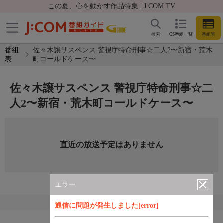
この夏、心を動かす作品特集 | J:COM TV
検索
CS番組一覧
番組表
番組
佐々木譲サスペンス 警視庁特命刑事☆二人2〜新宿・荒木
表
町コールドケース〜
佐々木譲サスペンス 警視庁特命刑事☆二
人2〜新宿・荒木町コールドケース〜
直近の放送予定はありません
エラー
通信に問題が発生しました[error]