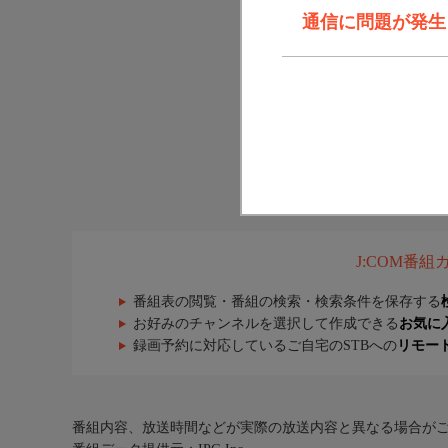
通信に問題が発生しま
J:COM番
番組表の閲覧・番組の検索・検索条件を保存する
お好みのチャンネルを選択して作成できる
お気に
録画予約に対応しているご自宅のSTBへの
リモー
番組内容、放送時間などが実際の放送内容と異なる場合が