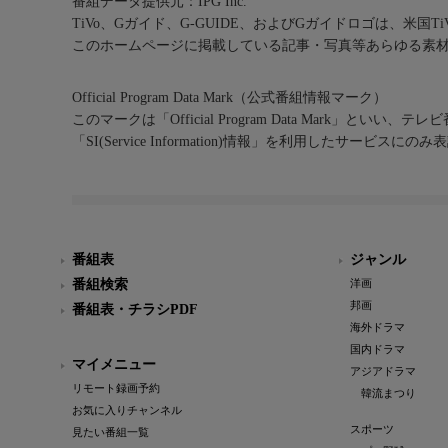
番組データ提供元：IPG Inc.
TiVo、Gガイド、G-GUIDE、およびGガイドロゴは、米国T
このホームページに掲載している記事・写真等あらゆる素
Official Program Data Mark（公式番組情報マーク）
このマークは「Official Program Data Mark」といい
「SI(Service Information)情報」を利用したサービ
番組表
ジャンル
番組検索
洋画
邦画
番組表・チラシPDF
海外ドラマ
国内ドラマ
マイメニュー
アジアドラマ
リモート録画予約
韓流まつり
お気に入りチャンネル
スポーツ
見たい番組一覧