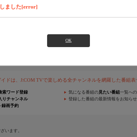
した[error]
OK
組ガイドは、J:COM TVで楽しめる全チャンネルを網羅した番組
検索ワード登録
気になる番組の
見たい番組
一覧への
入りチャンネル
登録した番組の最新情報をお知らせ
ト録画予約
ございます。