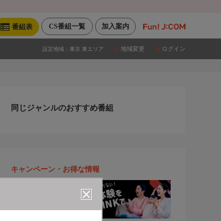
CS番組一覧
加入案内
番組表
地域変更
ログイン
設定地域：
東京 東エリア
同じジャンルのおすすめ番組
キャンペーン・お得な情報