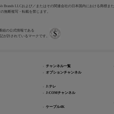
iVo Brands LLCおよび／またはその関連会社の日本国内における商標
材の無断複写・転載を禁じます。
、テレビ番組の公式情報である
スにのみ表記が許されているマークです。
チャンネル一覧
オプションチャンネル
J:テレ
J:COMチャンネル
ケーブル4K