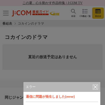
この夏、心を動かす作品特集 | J:COM TV
検索
CS番組一覧
番組表
番組表
コカインのドラマ
コカインのドラマ
直近の放送予定はありません
エラー
通信に問題が発生しました[error]
同じジャンルのおすすめ番組