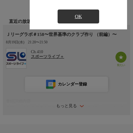
OK
直近の放送
Ｊリーグラボ＃158〜世界基準のクラブ作り （前編）〜
8月19日(水)
21:20〜21:50
Ch.410
スポーツライブ＋
カレンダー登録
番組詳細内容
もっと見る
今回は、元日本代表の原博実を迎え、RB大宮アルディージャで
の4年間を中心に、クラブ経営と強化のリアルに迫る。