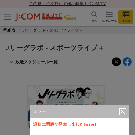
この夏、心を動かす作品特集 | J:COM TV
検索
CS番組一覧
番組表
番組表
Jリーグラボ - スポーツライブ＋
Jリーグラボ - スポーツライブ＋
放送スケジュール一覧
エラー
通信に問題が発生しました[error]