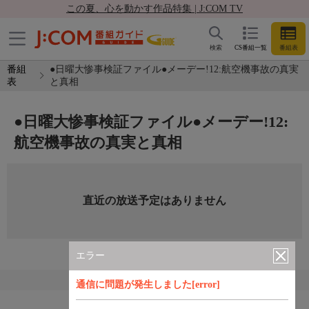
この夏、心を動かす作品特集 | J:COM TV
検索
CS番組一覧
番組表
番組
●日曜大惨事検証ファイル●メーデー!12:航空機事故の真実
表
と真相
●日曜大惨事検証ファイル●メーデー!12:
航空機事故の真実と真相
直近の放送予定はありません
エラー
通信に問題が発生しました[error]