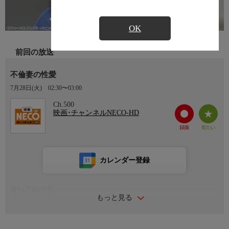
OK
前回の放送
不倫妻の性愛
7月28日(火)
02:30〜03:00
Ch.500
映画･チャンネルNECO-HD
カレンダー登録
番組詳細内容
もっと見る
番組内容
監督：貞邪我 出演：雨宮真貴 山口真理 中田一平 吉野篤史
夫の浮気に気づきながらも証拠をつかめぬ日々を過ごしていた真