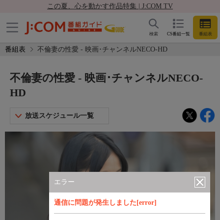
この夏、心を動かす作品特集 | J:COM TV
検索
CS番組一覧
番組表
番組表
不倫妻の性愛 - 映画･チャンネルNECO-HD
不倫妻の性愛 - 映画･チャンネルNECO-
HD
放送スケジュール一覧
エラー
通信に問題が発生しました[error]