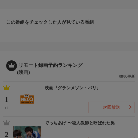
貴子は、探偵の吉野から夫の浮気現場の写真を見せられ嫉妬に狂
う。「奧さんも同じことをすればいい」と探偵に持ちかけられ、
狂ったように絶頂してしまう。やがて真貴子は、探偵が持つ数々
この番組をチェックした人が見ている番組
の性愛技巧の虜になっていく。
リモート録画予約ランキング
(映画)
08/06更新
映画『グランメゾン・パリ』
1
次回放送
(-)
でっちあげ 〜殺人教師と呼ばれた男
2