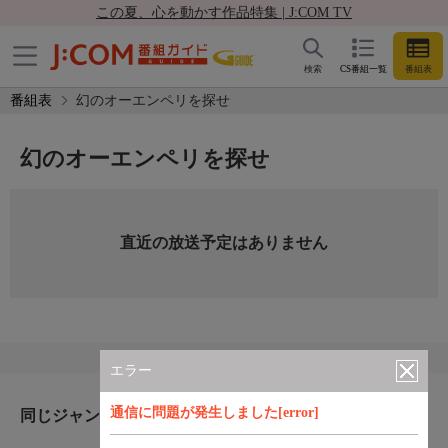
この夏、心を動かす作品特集 | J:COM TV
検索
CS番組一覧
番組表
番組表
幻のオーエンペリを探せ
幻のオーエンペリを探せ
直近の放送予定はありません
エラー
通信に問題が発生しました[error]
同じジャンルのおすすめ番組