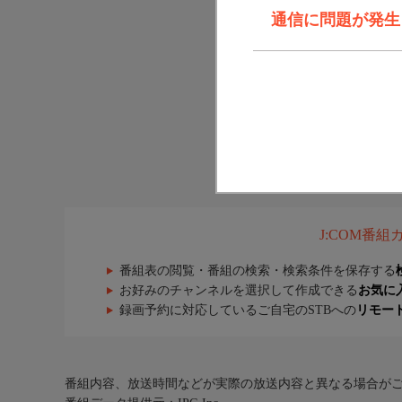
通信に問題が発生しま
J:COM番
番組表の閲覧・番組の検索・検索条件を保存する
お好みのチャンネルを選択して作成できる
お気に
録画予約に対応しているご自宅のSTBへの
リモー
番組内容、放送時間などが実際の放送内容と異なる場合が