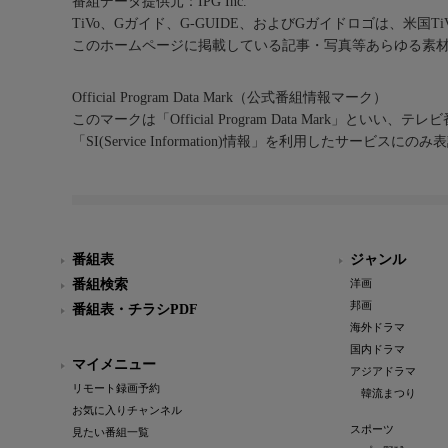
番組データ提供元：IPG Inc.
TiVo、Gガイド、G-GUIDE、およびGガイドロゴは、米国T
このホームページに掲載している記事・写真等あらゆる素
Official Program Data Mark（公式番組情報マーク）
このマークは「Official Program Data Mark」といい
「SI(Service Information)情報」を利用したサービ
番組表
ジャンル
番組検索
洋画
邦画
番組表・チラシPDF
海外ドラマ
国内ドラマ
マイメニュー
アジアドラマ
リモート録画予約
韓流まつり
お気に入りチャンネル
スポーツ
見たい番組一覧