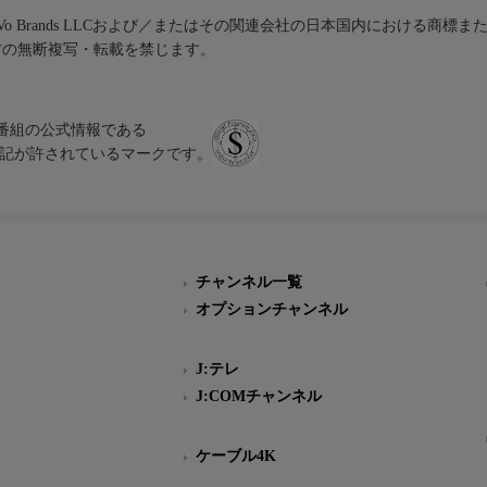
iVo Brands LLCおよび／またはその関連会社の日本国内における商標
材の無断複写・転載を禁じます。
、テレビ番組の公式情報である
スにのみ表記が許されているマークです。
チャンネル一覧
オプションチャンネル
J:テレ
J:COMチャンネル
ケーブル4K