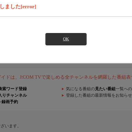
した[error]
OK
組ガイドは、J:COM TVで楽しめる全チャンネルを網羅した番組
検索ワード登録
気になる番組の
見たい番組
一覧への
入りチャンネル
登録した番組の最新情報をお知らせ
ト録画予約
ございます。