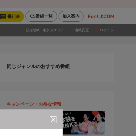
CS番組一覧
加入案内
番組表
地域変更
ログイン
設定地域：
東京 東エリア
同じジャンルのおすすめ番組
キャンペーン・お得な情報