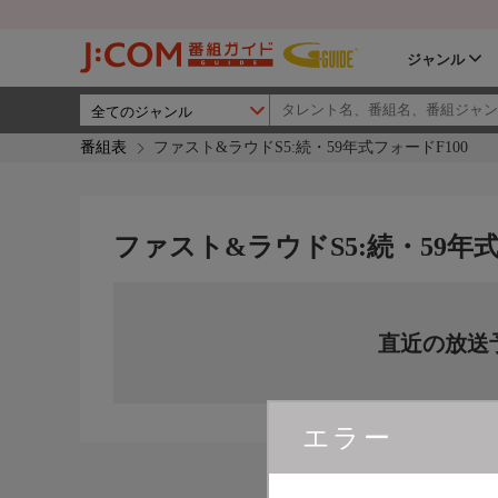
ジャンル
番組表
ファスト&ラウドS5:続・59年式フォードF100
ファスト&ラウドS5:続・59年式
直近の放送
エラー