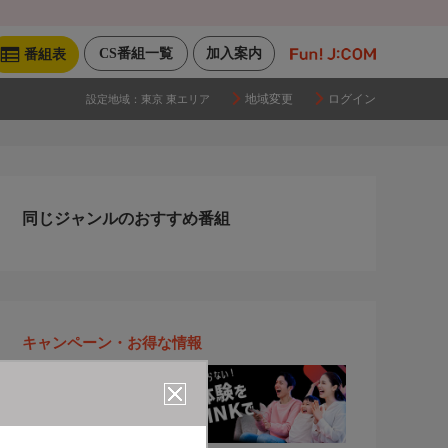
CS番組一覧
加入案内
番組表
地域変更
ログイン
設定地域：
東京 東エリア
同じジャンルのおすすめ番組
キャンペーン・お得な情報