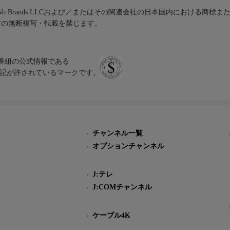
iVo Brands LLCおよび／またはその関連会社の日本国内における商標
材の無断複写・転載を禁じます。
、テレビ番組の公式情報である
スにのみ表記が許されているマークです。
チャンネル一覧
オプションチャンネル
J:テレ
J:COMチャンネル
ケーブル4K