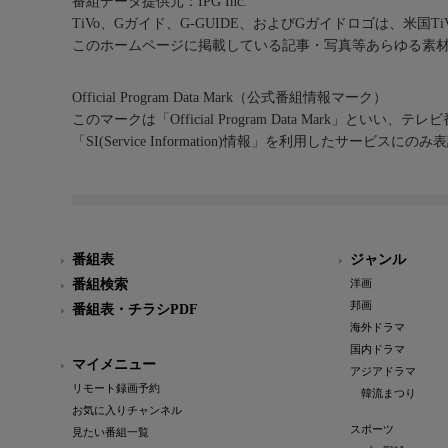
番組データ提供元：IPG Inc.
TiVo、Gガイド、G-GUIDE、およびGガイドロゴは、米国T
このホームページに掲載している記事・写真等あらゆる素
Official Program Data Mark（公式番組情報マーク）
このマークは「Official Program Data Mark」といい
「SI(Service Information)情報」を利用したサービ
番組表
ジャンル
番組検索
洋画
邦画
番組表・チラシPDF
海外ドラマ
国内ドラマ
マイメニュー
アジアドラマ
リモート録画予約
韓流まつり
お気に入りチャンネル
スポーツ
見たい番組一覧