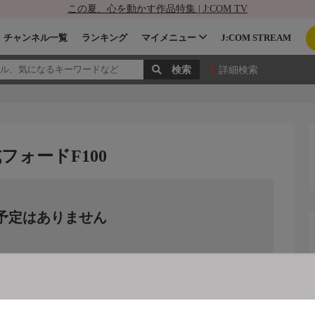
この夏、心を動かす作品特集 | J:COM TV
チャンネル一覧
ランキング
マイメニュー
J:COM STREAM
詳細検索
フォードF100
予定はありません