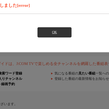
した[error]
OK
組ガイドは、J:COM TVで楽しめる全チャンネルを網羅した番組
検索ワード登録
気になる番組の
見たい番組
一覧への
入りチャンネル
登録した番組の最新情報をお知らせ
ト録画予約
ございます。