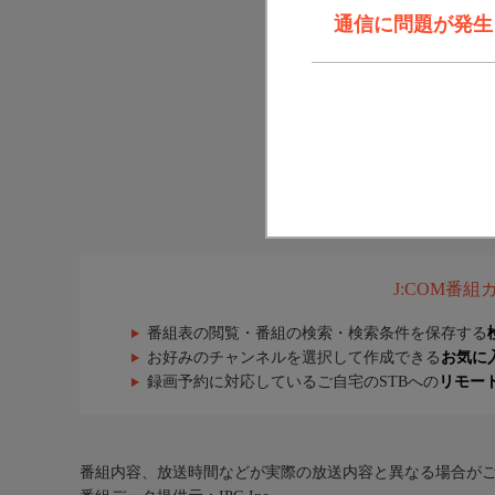
通信に問題が発生しま
J:COM番
番組表の閲覧・番組の検索・検索条件を保存する
お好みのチャンネルを選択して作成できる
お気に
録画予約に対応しているご自宅のSTBへの
リモー
番組内容、放送時間などが実際の放送内容と異なる場合が