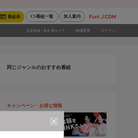
CS番組一覧
加入案内
番組表
地域変更
ログイン
設定地域：
東京 東エリア
同じジャンルのおすすめ番組
キャンペーン・お得な情報