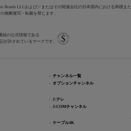
iVo Brands LLCおよび／またはその関連会社の日本国内における商標
材の無断複写・転載を禁じます。
、テレビ番組の公式情報である
スにのみ表記が許されているマークです。
チャンネル一覧
オプションチャンネル
J:テレ
J:COMチャンネル
ケーブル4K