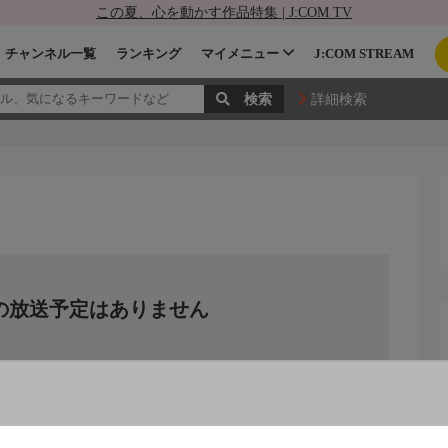
この夏、心を動かす作品特集 | J:COM TV
チャンネル一覧
ランキング
マイメニュー
J:COM STREAM
詳細検索
の放送予定はありません