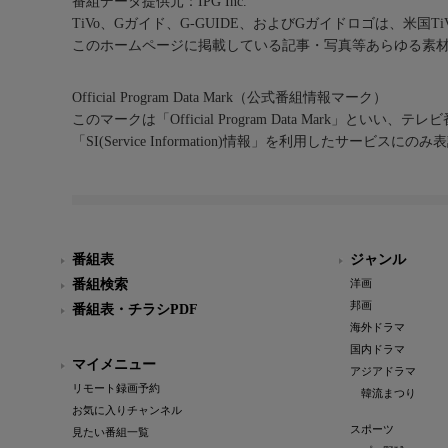
番組データ提供元：IPG Inc.
TiVo、Gガイド、G-GUIDE、およびGガイドロゴは、米国T
このホームページに掲載している記事・写真等あらゆる素
Official Program Data Mark（公式番組情報マーク）
このマークは「Official Program Data Mark」といい
「SI(Service Information)情報」を利用したサービ
番組表
ジャンル
番組検索
洋画
邦画
番組表・チラシPDF
海外ドラマ
国内ドラマ
マイメニュー
アジアドラマ
リモート録画予約
韓流まつり
お気に入りチャンネル
スポーツ
見たい番組一覧