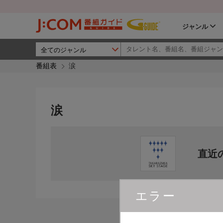
ジャンル
番組表
涙
涙
直近
エラー