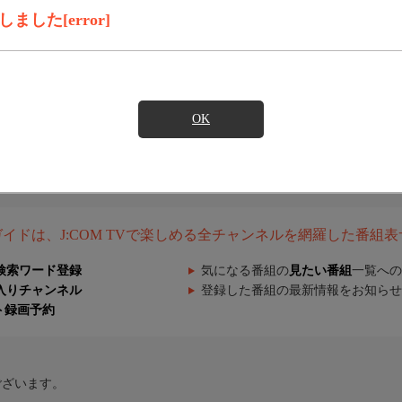
した[error]
OK
組ガイドは、J:COM TVで楽しめる全チャンネルを網羅した番組
検索ワード登録
気になる番組の
見たい番組
一覧への
入りチャンネル
登録した番組の最新情報をお知らせ
ト録画予約
ございます。