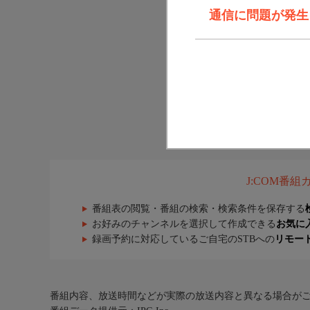
通信に問題が発生しま
J:COM番
番組表の閲覧・番組の検索・検索条件を保存する
お好みのチャンネルを選択して作成できる
お気に
録画予約に対応しているご自宅のSTBへの
リモー
番組内容、放送時間などが実際の放送内容と異なる場合が