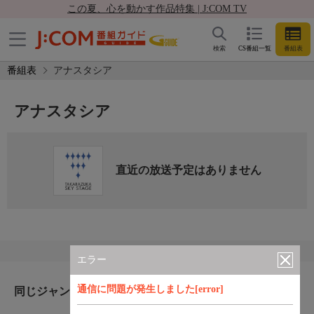
この夏、心を動かす作品特集 | J:COM TV
検索
CS番組一覧
番組表
番組表
アナスタシア
アナスタシア
直近の放送予定はありません
エラー
通信に問題が発生しました[error]
同じジャンルのおすすめ番組