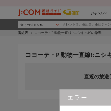
ジャンル
番組表
コヨーテ・P 動物一直線!:ニシキヘビの急襲
コヨーテ・P 動物一直線!:ニ
直近の放送
エラー