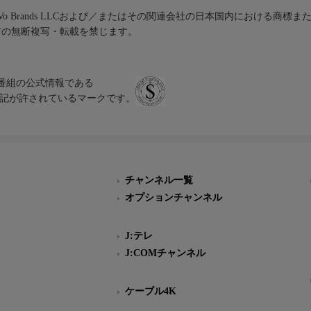
iVo Brands LLCおよび／またはその関連会社の日本国内における商標
材の無断複写・転載を禁じます。
、テレビ番組の公式情報である
スにのみ表記が許されているマークです。
チャンネル一覧
オプションチャンネル
J:テレ
J:COMチャンネル
ケーブル4K