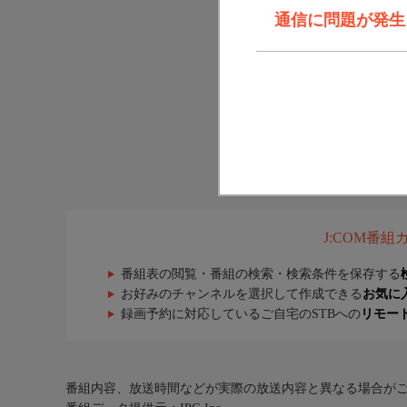
通信に問題が発生しま
J:COM番
番組表の閲覧・番組の検索・検索条件を保存する
お好みのチャンネルを選択して作成できる
お気に
録画予約に対応しているご自宅のSTBへの
リモー
番組内容、放送時間などが実際の放送内容と異なる場合が