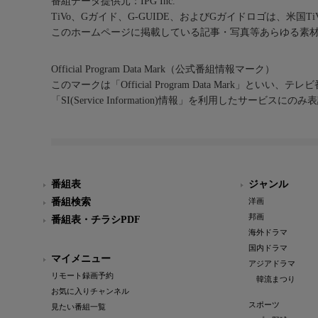
番組データ提供元：IPG Inc.
TiVo、Gガイド、G-GUIDE、およびGガイドロゴは、米国T
このホームページに掲載している記事・写真等あらゆる素
Official Program Data Mark（公式番組情報マーク）
このマークは「Official Program Data Mark」といい
「SI(Service Information)情報」を利用したサービ
番組表
ジャンル
番組検索
洋画
邦画
番組表・チラシPDF
海外ドラマ
国内ドラマ
マイメニュー
アジアドラマ
リモート録画予約
韓流まつり
お気に入りチャンネル
スポーツ
見たい番組一覧