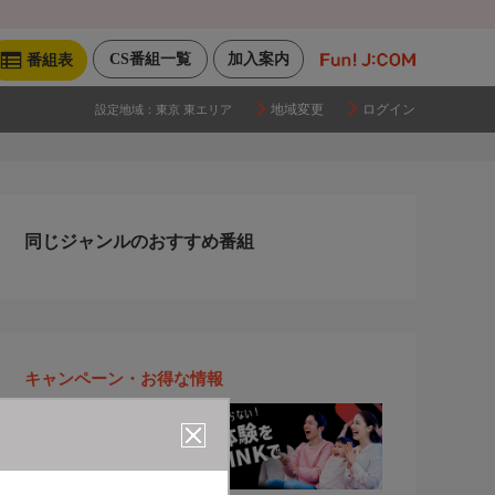
CS番組一覧
加入案内
番組表
地域変更
ログイン
設定地域：
東京 東エリア
同じジャンルのおすすめ番組
キャンペーン・お得な情報