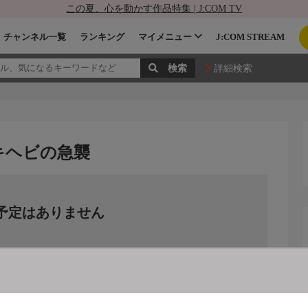
この夏、心を動かす作品特集 | J:COM TV
チャンネル一覧
ランキング
マイメニュー
J:COM STREAM
詳細検索
シキヘビの急襲
予定はありません