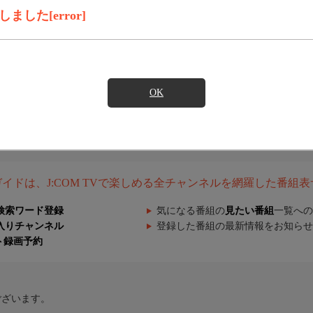
した[error]
OK
組ガイドは、J:COM TVで楽しめる全チャンネルを網羅した番組
検索ワード登録
気になる番組の
見たい番組
一覧への
入りチャンネル
登録した番組の最新情報をお知らせ
ト録画予約
ございます。