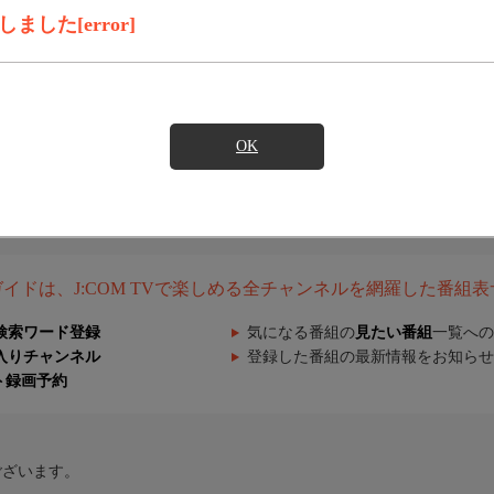
した[error]
OK
組ガイドは、J:COM TVで楽しめる全チャンネルを網羅した番組
検索ワード登録
気になる番組の
見たい番組
一覧への
入りチャンネル
登録した番組の最新情報をお知らせ
ト録画予約
ございます。