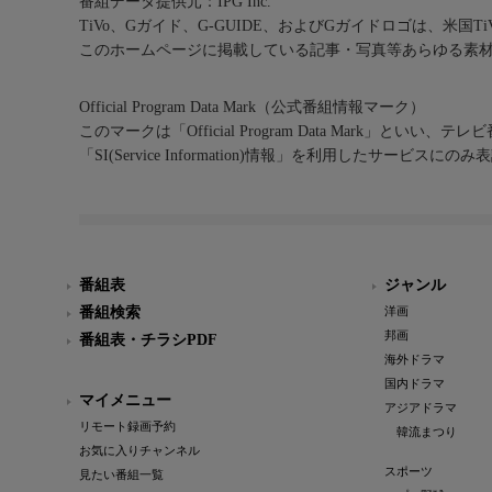
番組データ提供元：IPG Inc.
TiVo、Gガイド、G-GUIDE、およびGガイドロゴは、米国T
このホームページに掲載している記事・写真等あらゆる素
Official Program Data Mark（公式番組情報マーク）
このマークは「Official Program Data Mark」といい
「SI(Service Information)情報」を利用したサービ
番組表
ジャンル
番組検索
洋画
邦画
番組表・チラシPDF
海外ドラマ
国内ドラマ
マイメニュー
アジアドラマ
リモート録画予約
韓流まつり
お気に入りチャンネル
スポーツ
見たい番組一覧