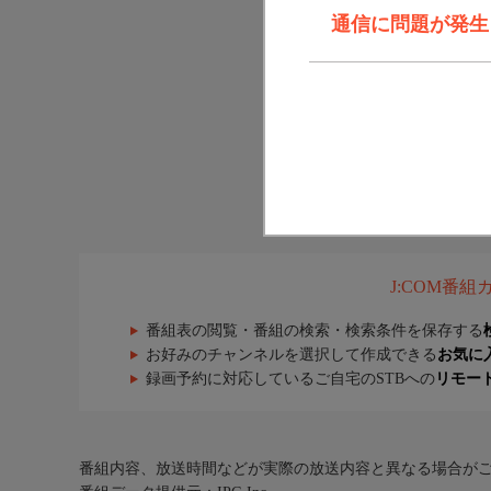
通信に問題が発生しま
J:COM番
番組表の閲覧・番組の検索・検索条件を保存する
お好みのチャンネルを選択して作成できる
お気に
録画予約に対応しているご自宅のSTBへの
リモー
番組内容、放送時間などが実際の放送内容と異なる場合が