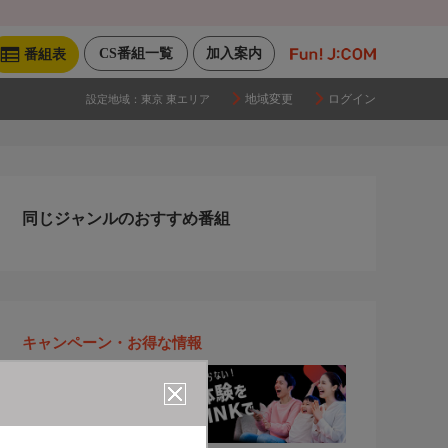
CS番組一覧
加入案内
番組表
地域変更
ログイン
設定地域：
東京 東エリア
同じジャンルのおすすめ番組
キャンペーン・お得な情報