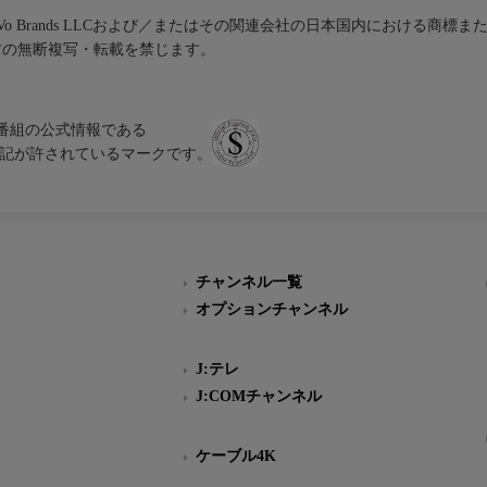
iVo Brands LLCおよび／またはその関連会社の日本国内における商標
材の無断複写・転載を禁じます。
、テレビ番組の公式情報である
スにのみ表記が許されているマークです。
チャンネル一覧
オプションチャンネル
J:テレ
J:COMチャンネル
ケーブル4K