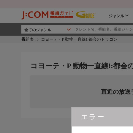
ジャンル
番組表
コヨーテ・P 動物一直線!:都会のドラゴン
コヨーテ・P 動物一直線!:都会
直近の放送
エラー