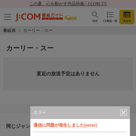
この夏、心を動かす作品特集 | J:COM TV
検索
CS番組一覧
番組表
番組表
カーリー・スー
カーリー・スー
直近の放送予定はありません
エラー
通信に問題が発生しました[error]
同じジャンルのおすすめ番組