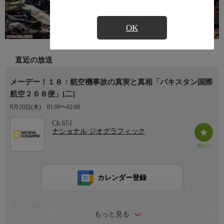
OK
直近の放送
メーデー！１８：航空機事故の真実と真相「パキスタン国際
航空２６８便」[二]
8月20日(木)
01:00〜02:00
Ch.651
ナショナル ジオグラフィック
カレンダー登録
番組詳細内容
もっと見る
▼番組概要