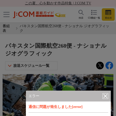
この夏、心を動かす作品特集 | J:COM TV
検索
CS番組一覧
番組表
番組
パキスタン国際航空268便 - ナショナル ジオグラフィッ
表
ク
パキスタン国際航空268便 - ナショナル
ジオグラフィック
放送スケジュール一覧
エラー
通信に問題が発生しました[error]