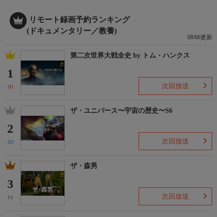
リモート録画予約ランキング
(ドキュメンタリー／教養)
08/06更新
第二次世界大戦全史 by トム・ハンクス
1
次回放送
(1)
ザ・ユニバース〜宇宙の歴史〜S6
2
次回放送
(2)
ザ・森男
3
次回放送
(-)