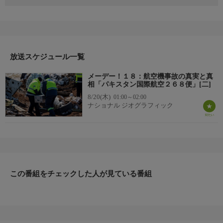
関係者の証言やインタビュー、再現ドラマ、最先端ＣＧなどを通
じて航空機事故の真相を解明する本作。今シーズンは錐もみ状態
で墜落し、その後に矛盾する証拠が見つかるスウェーデンの貨物
機。荒野に墜落したが、信じるには原因があまりに不吉なアフリ
カの旅客機。パキスタンの旅客機がカトマンズへの進入途中にヒ
放送スケジュール一覧
マラヤ山中で失踪、衝突コースの特定に取り組むネパールの調査
チームなどを取り上げ、航空機事故の真実と真相に迫る。
メーデー！１８：航空機事故の真実と真
▼エピソード内容
相「パキスタン国際航空２６８便」[二]
1992年9月28日。ネパールのカトマンズに着陸のため降下を続け
8/20(木)
01:00～02:00
ていたパキスタン航空の旅客機が消息を絶つ。数時間後、空から
ナショナル ジオグラフィック
の捜索でヒマラヤ山脈の山腹に激突した残骸が見つかる。軍の支
援のもと調査官たちは高く険しい山岳地帯の現場調査に挑み、ブ
ラックボックスの回収に成功する。そして音声データが回復され
たコックピット・ボイスレコーダーに原因発見の望みを託すが、
そこにクルーたちの会話は残っていなかった。
この番組をチェックした人が見ている番組