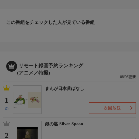
1年生選抜強化合宿への招集がかかる。合宿メンバーに選ばれな
かった日向は、宮城県1年生選抜強化合宿に押しかけるも……!?
作品あらすじ
春の高校バレー宮城県予選、激闘を制し悲願の全国大会出場を決
この番組をチェックした人が見ている番組
めた烏野高校排球部。全国大会を控えた彼らのもとに、影山の全
日本ユース強化合宿招集の報せが舞い込んだ。さらに月島にも宮
城県1年生選抜強化合宿への招集がかかる。同じ1年生との差に焦
る日向は、宮城県1年生選抜強化合宿に押しかけるも……!? 全国
大会本番に向け、日向、影山、そして烏野高校排球部の更なる挑
戦が始まる―!!（全25話）
リモート録画予約ランキング
キャスト
(アニメ／特撮)
日向翔陽：村瀬歩／影山飛雄：石川界人／澤村大地：日野聡／菅
08/06更新
原孝支：入野自由／田中龍之介：林勇／東峰旭：細谷佳正／西谷
まんが日本昔ばなし
夕：岡本信彦／月島蛍：内山昂輝／山口忠：斉藤壮馬／縁下力：
増田俊樹／清水潔子：名塚佳織／谷地仁花：諸星すみれ／武田一
1
鉄：神谷浩史／烏養繋心：江川央生／星海光来：花江夏樹／宮
次回放送
(2)
侑：宮野真守
番組内容
銀の匙 Silver Spoon
2
番組詳細内容2