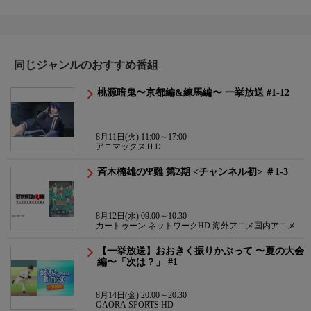
同じジャンルのおすすめ番組
桃源暗鬼〜京都編&練馬編〜 一挙放送 #1-12
8月11日(火) 11:00～17:00
アニマックスＨＤ
斉木楠雄のΨ難 第2期 <チャンネル初> ＃1-3
8月12日(水) 09:00～10:30
カートゥーン ネットワークHD 海外アニメ国内アニメ
【一挙放送】おおきく振りかぶって 〜夏の大会
編〜「次は？」 #1
8月14日(金) 20:00～20:30
GAORA SPORTS HD