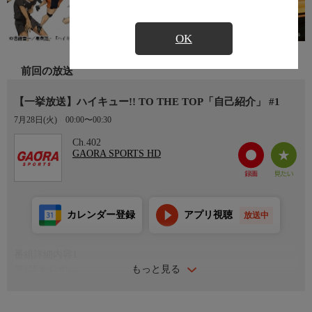
OK
前回の放送
【一挙放送】ハイキュー!! TO THE TOP「自己紹介」 #1
7月28日(火)
00:00〜00:30
Ch.402
GAORA SPORTS HD
カレンダー登録
アプリ視聴
放送中
番組詳細内容1
もっと見る
第1話あらすじ
全国大会に向けて準備を進める烏野高校排球部に、影山の全日本
ユース強化合宿招集の報せが舞い込んだ。さらに月島にも宮城県