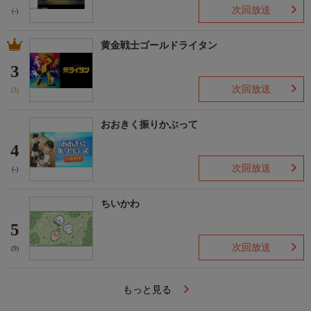
次回放送
(-)
バレーボールにかける高校生たちの熱い青春ドラマが人気を博
し、コミックス累計発行部数は6，000万部を超える「ハイキュ
ー!!」。海外でもヒットし、今では現役バレーボール選手も愛読
黄金戦士ゴールドライタン
する名作で、2014年にはテレビアニメ化もされた。2020年に
3
MBS・TBS系列で放送されたテレビアニメ第4期『ハイキュー!!
次回放送
TO THE TOP』を放送。
(3)
放送局
【スポーツ満載365日！GAORA SPORTS】
おおきく振りかぶって
番組の詳細やプレゼントなど、ホームページには情報満載！
4
https://www.gaora.co.jp/
次回放送
(-)
XやInstagramでも番組情報を発信中！
X:@gaora_senden/Instagram:@gaora_sports
ちいかわ
5
公式PRキャラクター「ガオやん」
https://www.gaora.co.jp/gaoyan/
次回放送
(9)
もっと見る