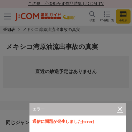
この夏、心を動かす作品特集 | J:COM TV
検索
CS番組一覧
番組表
番組表
メキシコ湾原油流出事故の真実
メキシコ湾原油流出事故の真実
直近の放送予定はありません
エラー
通信に問題が発生しました[error]
同じジャンルのおすすめ番組